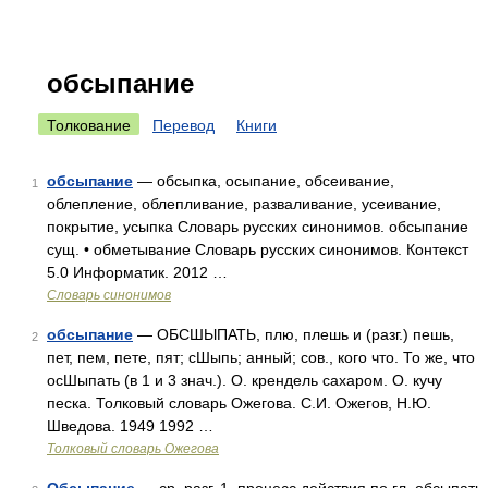
обсыпание
Толкование
Перевод
Книги
обсыпание
— обсыпка, осыпание, обсеивание,
1
облепление, облепливание, разваливание, усеивание,
покрытие, усыпка Словарь русских синонимов. обсыпание
сущ. • обметывание Словарь русских синонимов. Контекст
5.0 Информатик. 2012 …
Словарь синонимов
обсыпание
— ОБСШЫПАТЬ, плю, плешь и (разг.) пешь,
2
пет, пем, пете, пят; сШыпь; анный; сов., кого что. То же, что
осШыпать (в 1 и 3 знач.). О. крендель сахаром. О. кучу
песка. Толковый словарь Ожегова. С.И. Ожегов, Н.Ю.
Шведова. 1949 1992 …
Толковый словарь Ожегова