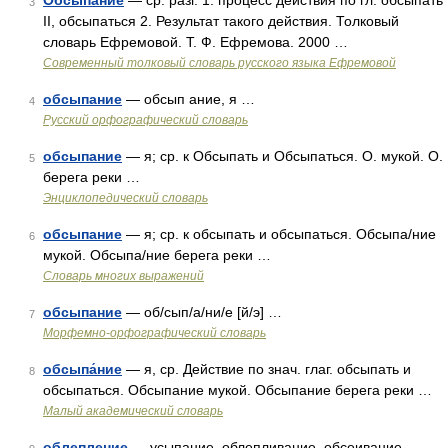
Обсыпание
— ср. разг. 1. процесс действия по гл. обсыпать
3
II, обсыпаться 2. Результат такого действия. Толковый
словарь Ефремовой. Т. Ф. Ефремова. 2000 …
Современный толковый словарь русского языка Ефремовой
обсыпание
— обсып ание, я …
4
Русский орфографический словарь
обсыпание
— я; ср. к Обсыпать и Обсыпаться. О. мукой. О.
5
берега реки …
Энциклопедический словарь
обсыпание
— я; ср. к обсыпать и обсыпаться. Обсыпа/ние
6
мукой. Обсыпа/ние берега реки …
Словарь многих выражений
обсыпание
— об/сып/а/ни/е [й/э] …
7
Морфемно-орфографический словарь
обсыпа́ние
— я, ср. Действие по знач. глаг. обсыпать и
8
обсыпаться. Обсыпание мукой. Обсыпание берега реки …
Малый академический словарь
облепление
— усыпание, облепливание, обсеивание,