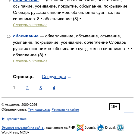
9
осыпание, усеивание, покрытие, обсыпание, покрывание
Словарь русских синонимов. облепление сущ., кол во
синонимов: 8 • облепливание (8) • …
Словарь синонимов
обсеивание
— облепливание, обсыпание, осыпание,
10
усыпание, покрывание, усеивание, облепление Словарь
русских синонимов. обсеивание сущ., кол во синонимов: 7 •
облепление (8) • …
Словарь синонимов
Страницы
Следующая
→
1
2
3
4
© Академик, 2000-2026
18+
Обратная связь:
Техподдержка
,
Реклама на сайте
👣 Путешествия
Экспорт словарей на сайты
, сделанные на PHP,
Joomla,
Drupal,
WordPress, MODx.